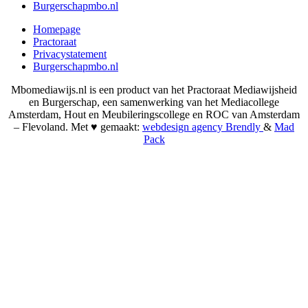
Burgerschapmbo.nl
Homepage
Practoraat
Privacystatement
Burgerschapmbo.nl
Mbomediawijs.nl is een product van het Practoraat Mediawijsheid
en Burgerschap, een samenwerking van het Mediacollege
Amsterdam, Hout en Meubileringscollege en ROC van Amsterdam
– Flevoland. Met ♥︎ gemaakt:
webdesign agency Brendly
&
Mad
Pack