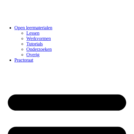
Ga
naar
de
inhoud
Open leermaterialen
Lessen
Werkvormen
Tutorials
Onderzoeken
Overig
Practoraat